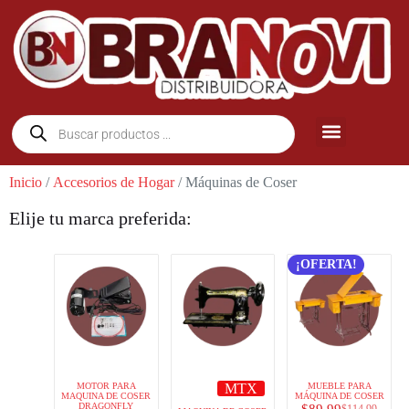
Inicio
/
Accesorios de Hogar
/ Máquinas de Coser
Elije tu marca preferida:
¡OFERTA!
MOTOR PARA
MTX
MUEBLE PARA
MAQUINA DE COSER
MÁQUINA DE COSER
DRAGONFLY
$
89.99
$
114.99