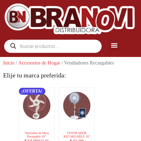
Inicio
/
Accesorios de Hogar
/ Ventiladores Recargables
Elije tu marca preferida:
¡OFERTA!
Ventilador de Mesa
VENTILADOR
Recargable 16″
RECARGABLE 16″
$
34.99
$
41.99
$
59.99