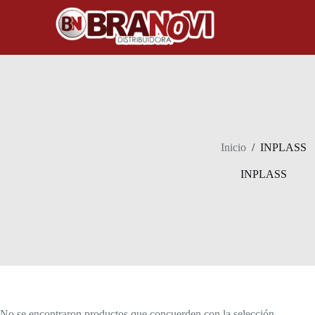
Inicio
/
INPLASS
INPLASS
No se encontraron productos que concuerden con la selección.