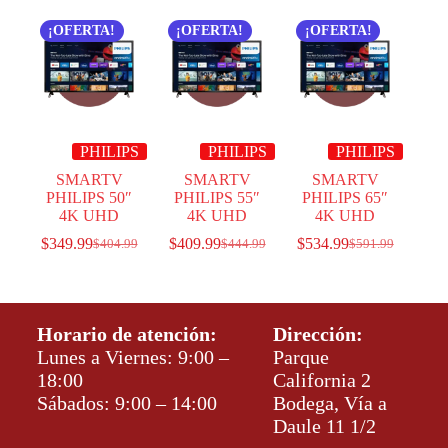
¡OFERTA!
¡OFERTA!
¡OFERTA!
PHILIPS
PHILIPS
PHILIPS
SMARTV
SMARTV
SMARTV
PHILIPS 50″
PHILIPS 55″
PHILIPS 65″
4K UHD
4K UHD
4K UHD
$
349.99
$
409.99
$
534.99
$
404.99
$
444.99
$
591.99
Horario de atención:
Dirección:
Lunes a Viernes: 9:00 –
Parque
18:00
California 2
Sábados: 9:00 – 14:00
Bodega, Vía a
Daule 11 1/2