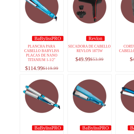
BaBylissPRO
Revlon
PLANCHA PARA
SECADORA DE CABELLO
CORT
CABELLO BABYLISS
REVLON 1875W
CABELL
PLACAS DE NANO
$
49.99
$
$
53.99
TITANIUM 1-1/2″
$
114.99
$
119.99
BaBylissPRO
BaBylissPRO
B