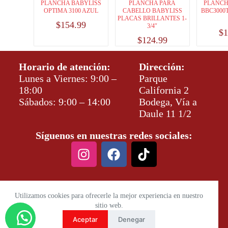
PLANCHA BABYLISS
PLANCHA PARA
PLANCH
OPTIMA 3100 AZUL
CABELLO BABYLISS
BBC3000
PLACAS BRILLANTES 1-
$
154.99
3/4″
$
1
$
124.99
Horario de atención:
Dirección:
Lunes a Viernes: 9:00 –
Parque
18:00
California 2
Sábados: 9:00 – 14:00
Bodega, Vía a
Daule 11 1/2
Síguenos en nuestras redes sociales:
Utilizamos cookies para ofrecerle la mejor experiencia en nuestro
sitio web.
Aceptar
Denegar