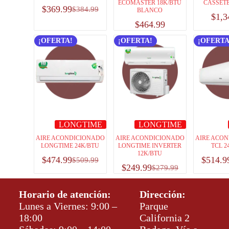
ECOMASTER 18K/BTU
CASSETE
$
369.99
$
384.99
BLANCO
$
1,3
$
464.99
¡OFERTA!
¡OFERTA!
¡OFERTA
LONGTIME
LONGTIME
AIRE ACONDICIONADO
AIRE ACONDICIONADO
AIRE ACO
LONGTIME 24K/BTU
LONGTIME INVERTER
TCL 2
12K/BTU
$
474.99
$
514.9
$
509.99
$
249.99
$
279.99
Horario de atención:
Dirección:
Lunes a Viernes: 9:00 –
Parque
18:00
California 2