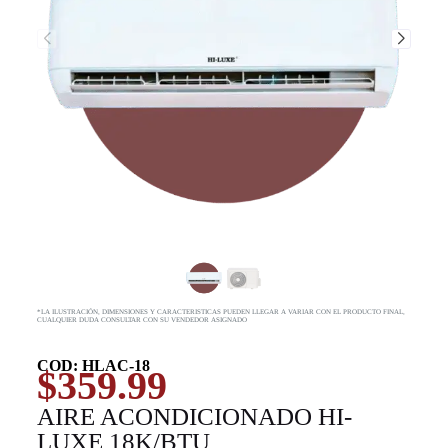
*LA ILUSTRACIÓN, DIMENSIONES Y CARACTERISTICAS PUEDEN LLEGAR A VARIAR CON EL PRODUCTO FINAL,
CUALQUIER DUDA CONSULTAR CON SU VENDEDOR ASIGNADO
COD: HLAC-18
$
359.99
AIRE ACONDICIONADO HI-
LUXE 18K/BTU