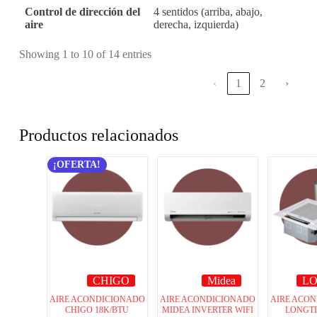
Control de dirección del
4 sentidos (arriba, abajo,
aire
derecha, izquierda)
Showing 1 to 10 of 14 entries
‹
1
2
›
Productos relacionados
¡OFERTA!
CHIGO
Midea
L
AIRE ACONDICIONADO
AIRE ACONDICIONADO
AIRE ACO
CHIGO 18K/BTU
MIDEA INVERTER WIFI
LONGTI