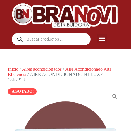
Inicio
/
Aires acondicionados
/
Aire Acondicionado Alta
Eficiencia
/ AIRE ACONDICIONADO HI-LUXE
18K/BTU
¡AGOTADO!