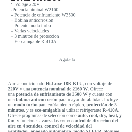
‘- Voltaje 220V
-Potencia niminal W2160
– Potencia de enfriamiento W3500
– Bobina anticorrosion
– Potente modo turbo
– Varias velocidades
– 3 minutos de proteccion
– Eco-amigable R-410A
Agotado
Aire acondicionado
Hi-Luxe 18K BTU
, con
voltaje de
220V
y una
potencia nominal de 2160 W
. Ofrece
una
potencia de enfriamiento de 3500 W
y cuenta con
una
bobina anticorrosión
para mayor durabilidad. Incluye
un
modo turbo
para enfriamiento rápido,
protección de 3
minutos
, y es
eco-amigable
al utilizar refrigerante
R-410A
.
Ofrece programas de selección como
auto, cool, dry, heat, y
fan
, y funciones avanzadas como
control de dirección del
aire en 4 sentidos
,
control de velocidad del
ventilador
,
apagado automático
,
modo SLEEP
,
bloqueo