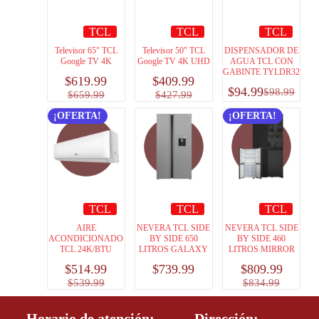
TCL
TCL
TCL
Televisor 65″ TCL
Televisor 50″ TCL
DISPENSADOR DE
Google TV 4K
Google TV 4K UHD
AGUA TCL CON
GABINTE TYLDR32
$
619.99
$
409.99
$
94.99
$
98.99
$
659.99
$
427.99
¡OFERTA!
¡OFERTA!
TCL
TCL
TCL
AIRE
NEVERA TCL SIDE
NEVERA TCL SIDE
ACONDICIONADO
BY SIDE 650
BY SIDE 460
TCL 24K/BTU
LITROS GALAXY
LITROS MIRROR
$
514.99
$
739.99
$
809.99
$
539.99
$
834.99
Horario de atención:
Dirección: