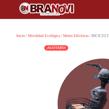
Inicio
/
Movilidad Ecológica
/
Motos Eléctricas
/ BICICEL
¡AGOTADO!