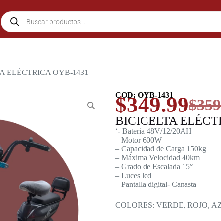
TA ELÉCTRICA OYB-1431
COD: OYB-1431
$
349.99
$
359
BICICELTA ELÉCT
‘- Bateria 48V/12/20AH
– Motor 600W
– Capacidad de Carga 150kg
– Máxima Velocidad 40km
– Grado de Escalada 15°
– Luces led
– Pantalla digital- Canasta
COLORES: VERDE, ROJO, A