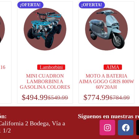
¡OFERTA!
¡OFERTA!
16
Lamborbini
AIMA
MINI CUADRON
MOTO A BATERIA
LAMBORBINI A
AIMA GOGO GRIS 800W
GASOLINA COLORES
60V20AH
$
494.99
$
774.99
$
549.99
$
784.99
ón:
Síguenos en nuestras r
alifornia 2 Bodega, Vía a
1 1/2