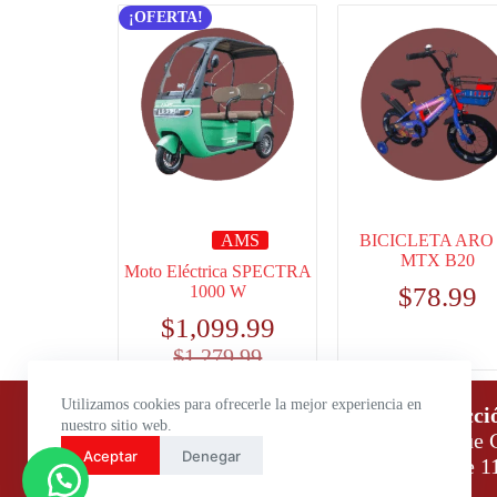
¡OFERTA!
AMS
BICICLETA ARO 
MTX B20
Moto Eléctrica SPECTRA
1000 W
$
78.99
$
1,099.99
$
1,279.99
Utilizamos cookies para ofrecerle la mejor experiencia en
Horario de atención:
Direcci
nuestro sitio web.
Lunes a Viernes: 9:00 – 18:00
Parque C
Aceptar
Denegar
Sábados: 9:00 – 14:00
Daule 1