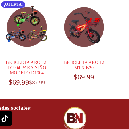
¡OFERTA!
BICICLETA ARO 12-
BICICLETA ARO 12
D1904 PARA NIÑO
MTX B20
MODELO D1904
$
69.99
$
69.99
$
87.99
edes sociales: