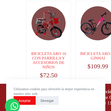
BICICLETA ARO 16
BICICLETA ARO 
CON PARRILLA Y
GINHAI
ACCESORIOS DE
$
109.99
NIÑOS
$
72.50
Utilizamos cookies para ofrecerle la mejor experiencia en
Horario de atención:
Direcci
nuestro sitio web.
Lunes a Viernes: 9:00 – 18:00
Parque C
Aceptar
Denegar
Sábados: 9:00 – 14:00
Daule 1