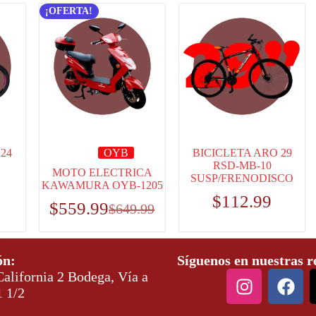
¡OFERTA!
24
OYB
BICICLETA ARO 29
RSD-MB-10
MOTO ELECTRICA
SUSP/FRENODISCO
KAWAMURA OYB-1205
$
112.99
$
559.99
$
649.99
ón:
Síguenos en nuestras r
alifornia 2 Bodega, Vía a
1 1/2