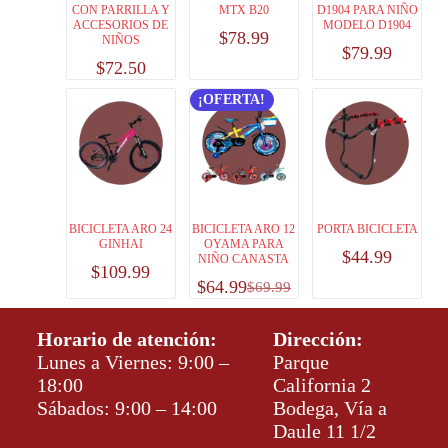
CON PARRILLA Y
MTX B20
D1904 PARA NIÑO
ACCESORIOS DE
MODELO D1904
$
78.99
NIÑOS
$
79.99
$
72.50
¡OFERTA!
BICICLETA ARO 24
BICICLETA ARO 12
PORTA BICICLETA
GINHAI
OYAMA PARA
$
44.99
NIÑO CANASTA
$
109.99
$
64.99
$
69.99
Horario de atención:
Dirección:
Lunes a Viernes: 9:00 –
Parque
18:00
California 2
Sábados: 9:00 – 14:00
Bodega, Vía a
Daule 11 1/2