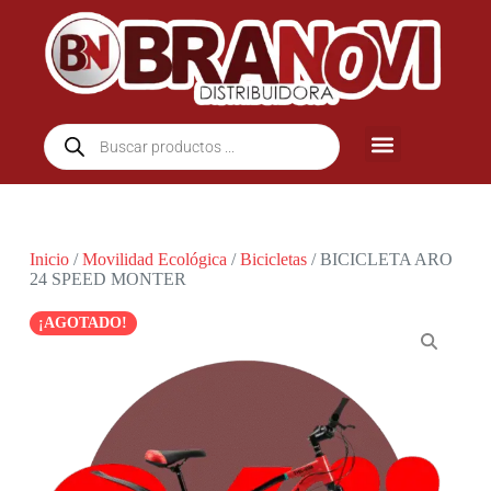
Inicio
/
Movilidad Ecológica
/
Bicicletas
/ BICICLETA ARO
24 SPEED MONTER
¡AGOTADO!