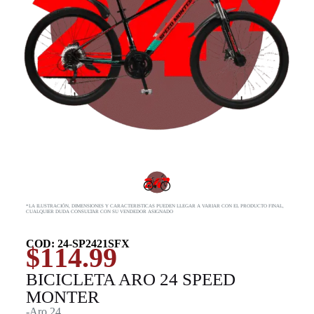
*LA ILUSTRACIÓN, DIMENSIONES Y CARACTERISTICAS PUEDEN LLEGAR A VARIAR CON EL PRODUCTO FINAL,
CUALQUIER DUDA CONSULTAR CON SU VENDEDOR ASIGNADO
COD: 24-SP2421SFX
$
114.99
BICICLETA ARO 24 SPEED
MONTER
-Aro 24