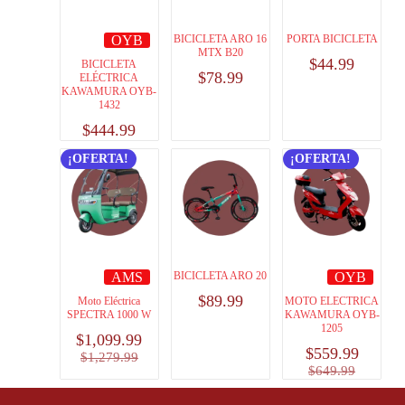
OYB
BICICLETA ARO 16
PORTA BICICLETA
MTX B20
$
44.99
BICICLETA
$
78.99
ELÉCTRICA
KAWAMURA OYB-
1432
$
444.99
¡OFERTA!
¡OFERTA!
AMS
BICICLETA ARO 20
OYB
$
89.99
Moto Eléctrica
MOTO ELECTRICA
SPECTRA 1000 W
KAWAMURA OYB-
1205
$
1,099.99
$
559.99
$
1,279.99
$
649.99