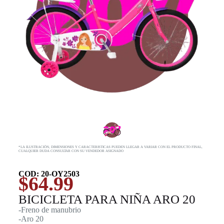
*LA ILUSTRACIÓN, DIMENSIONES Y CARACTERISTICAS PUEDEN LLEGAR A VARIAR CON EL PRODUCTO FINAL,
CUALQUIER DUDA CONSULTAR CON SU VENDEDOR ASIGNADO
COD: 20-OY2503
$
64.99
BICICLETA PARA NIÑA ARO 20
-Freno de manubrio
-Aro 20