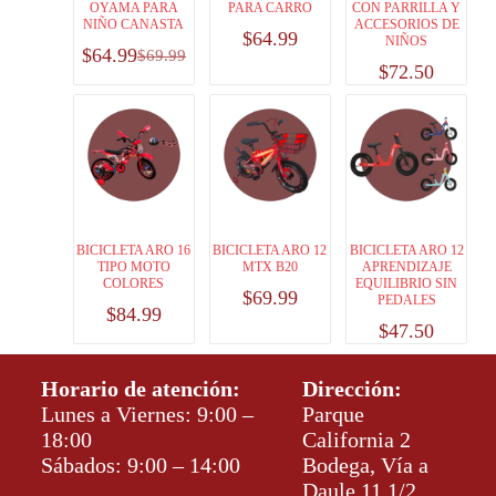
OYAMA PARA
PARA CARRO
CON PARRILLA Y
NIÑO CANASTA
ACCESORIOS DE
$
64.99
NIÑOS
$
64.99
$
69.99
$
72.50
BICICLETA ARO 16
BICICLETA ARO 12
BICICLETA ARO 12
TIPO MOTO
MTX B20
APRENDIZAJE
COLORES
EQUILIBRIO SIN
$
69.99
PEDALES
$
84.99
$
47.50
Horario de atención:
Dirección:
Lunes a Viernes: 9:00 –
Parque
18:00
California 2
Sábados: 9:00 – 14:00
Bodega, Vía a
Daule 11 1/2