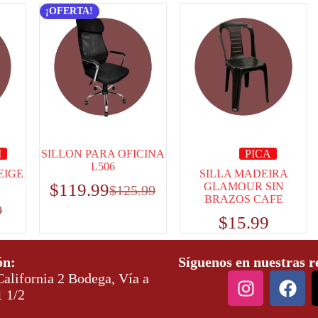
¡OFERTA!
I
SILLON PARA OFICINA
PICA
L506
EIGE
SILLA MADEIRA
$
119.99
GLAMOUR SIN
$
125.99
BRAZOS CAFE
9
$
15.99
ón:
Síguenos en nuestras r
alifornia 2 Bodega, Vía a
1 1/2