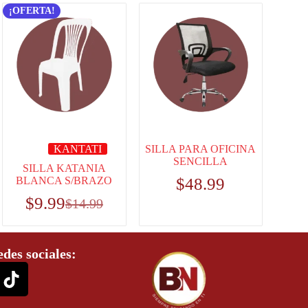
¡OFERTA!
KANTATI
SILLA PARA OFICINA
SENCILLA
SILLA KATANIA
BLANCA S/BRAZO
$
48.99
$
9.99
$
14.99
edes sociales: