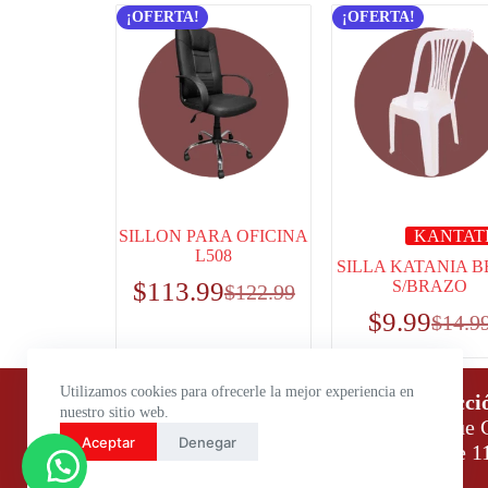
¡OFERTA!
¡OFERTA!
SILLON PARA OFICINA
KANTAT
L508
SILLA KATANIA B
$
113.99
S/BRAZO
$
122.99
$
9.99
$
14.9
Utilizamos cookies para ofrecerle la mejor experiencia en
Horario de atención:
Direcci
nuestro sitio web.
Lunes a Viernes: 9:00 – 18:00
Parque C
Aceptar
Denegar
Sábados: 9:00 – 14:00
Daule 1