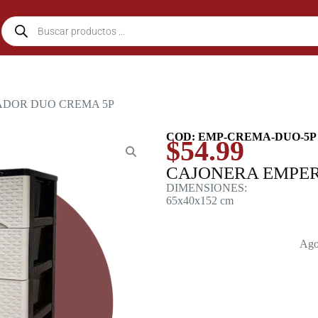
ADOR DUO CREMA 5P
COD: EMP-CREMA-DUO-5P
$
54.99
CAJONERA EMPE
DIMENSIONES:
65x40x152 cm
Ago