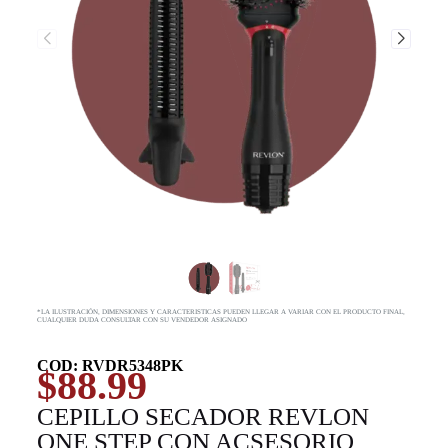
*LA ILUSTRACIÓN, DIMENSIONES Y CARACTERISTICAS PUEDEN LLEGAR A VARIAR CON EL PRODUCTO FINAL,
CUALQUIER DUDA CONSULTAR CON SU VENDEDOR ASIGNADO
COD: RVDR5348PK
$
88.99
CEPILLO SECADOR REVLON
ONE STEP CON ACSESORIO