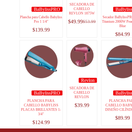
SECADORA DE
BaBylissPRO
CABELLO
BaByli
REVLON 1875W
Plancha para Cabello Babyliss
Secador BaBylissP
$
49.99
$
53.99
Pro 1 1/4″
Titanium 2000W Pea
Blue
$
139.99
$
84.99
Revlon
SECADORA DE
BaBylissPRO
CABELLO
BaByli
REVLON
PLANCHA PARA
PLANCHA PA
$
39.99
CABELLO BABYLISS
CABELLO BABY
PLACAS BRILLANTES 1-
DISEÑO CILÍND
3/4″
$
89.99
$
124.99