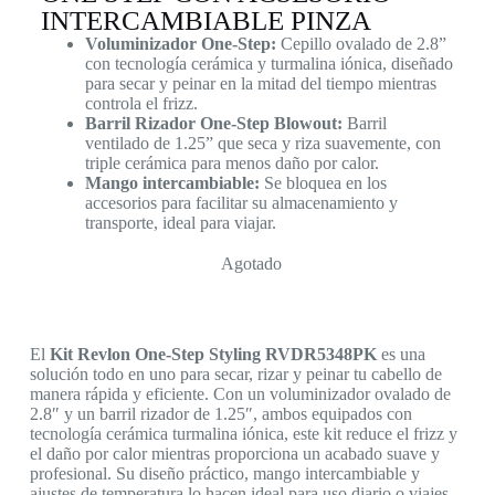
INTERCAMBIABLE PINZA
Voluminizador One-Step:
Cepillo ovalado de 2.8”
con tecnología cerámica y turmalina iónica, diseñado
para secar y peinar en la mitad del tiempo mientras
controla el frizz.
Barril Rizador One-Step Blowout:
Barril
ventilado de 1.25” que seca y riza suavemente, con
triple cerámica para menos daño por calor.
Mango intercambiable:
Se bloquea en los
accesorios para facilitar su almacenamiento y
transporte, ideal para viajar.
Agotado
El
Kit Revlon One-Step Styling RVDR5348PK
es una
solución todo en uno para secar, rizar y peinar tu cabello de
manera rápida y eficiente. Con un voluminizador ovalado de
2.8″ y un barril rizador de 1.25″, ambos equipados con
tecnología cerámica turmalina iónica, este kit reduce el frizz y
el daño por calor mientras proporciona un acabado suave y
profesional. Su diseño práctico, mango intercambiable y
ajustes de temperatura lo hacen ideal para uso diario o viajes.