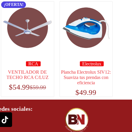
¡OFERTA!
RCA
Electrolux
VENTILADOR DE
Plancha Electrolux SIV12:
TECHO RCA C/LUZ
Suaviza tus prendas con
eficiencia
$
54.99
$
59.99
$
49.99
edes sociales: