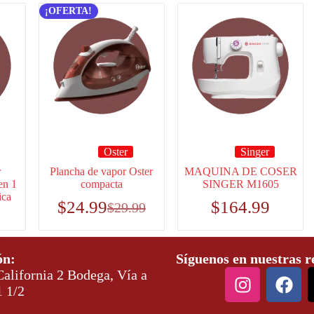
¡OFERTA!
Oster
Singer
r
Plancha de vapor Oster
MAQUINA DE COSER
en 1
compacta
SINGER M1605
ica
$
24.99
$
164.99
$
29.99
ón:
Síguenos en nuestras r
alifornia 2 Bodega, Vía a
1 1/2