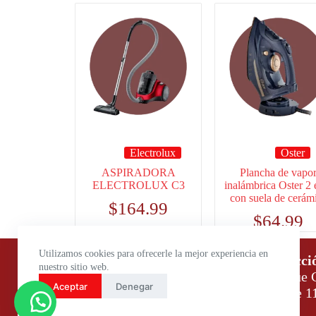
Electrolux
Oster
ASPIRADORA
Plancha de vapo
ELECTROLUX C3
inalámbrica Oster 2 
con suela de cerám
$
164.99
$
64.99
Utilizamos cookies para ofrecerle la mejor experiencia en
Horario de atención:
Direcci
nuestro sitio web.
Lunes a Viernes: 9:00 – 18:00
Parque C
Aceptar
Denegar
Sábados: 9:00 – 14:00
Daule 1