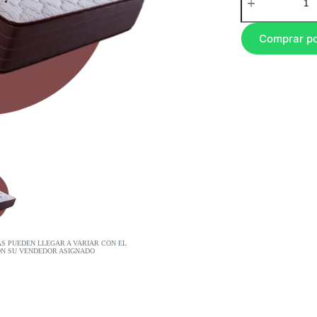
Comprar p
AS PUEDEN LLEGAR A VARIAR CON EL
ON SU VENDEDOR ASIGNADO