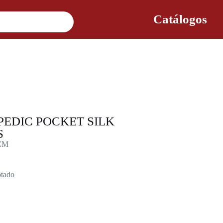
Catálogos
EDIC POCKET SILK
S
CM
tado