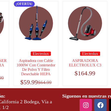
¡OFERTA!
Electrolux
Electrolux
SER
Aspiradora con Cable
ASPIRADORA
RA
1000W Con Contenedor
ELECTROLUX C3
De Polvo Y Filtro
$
164.99
Desechable HEPA
99
$
59.99
$
64.99
ón:
Síguenos en nuestras r
alifornia 2 Bodega, Vía a
1 1/2