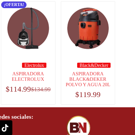
¡OFERTA!
Electrolux
Black&Decker
ASPIRADORA
ASPIRADORA
ELECTROLUX
BLACK&DEKER
POLVO Y AGUA 20L
$
114.99
$
134.99
$
119.99
edes sociales: