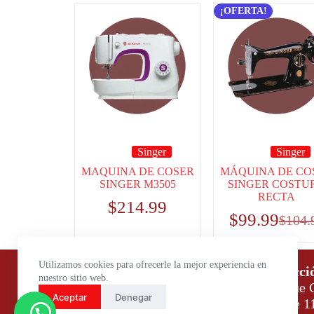
¡OFERTA!
Singer
Singer
MAQUINA DE COSER
MÁQUINA DE CO
SINGER M3505
SINGER COSTU
RECTA
$
214.99
$
99.99
$
104.
Utilizamos cookies para ofrecerle la mejor experiencia en
Horario de atención:
Direcci
nuestro sitio web.
Lunes a Viernes: 9:00 – 18:00
Parque C
Aceptar
Denegar
Sábados: 9:00 – 14:00
Daule 1