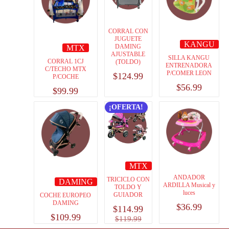
CORRAL CON
JUGUETE
KANGU
DAMING
MTX
AJUSTABLE
SILLA KANGU
CORRAL 1CJ
(TOLDO)
ENTRENADORA
C/TECHO MTX
P/COMER LEON
$
124.99
P/COCHE
$
56.99
$
99.99
¡OFERTA!
MTX
ANDADOR
TRICICLO CON
DAMING
ARDILLA Musical y
TOLDO Y
luces
GUIADOR
COCHE EUROPEO
DAMING
$
36.99
$
114.99
$
109.99
$
119.99