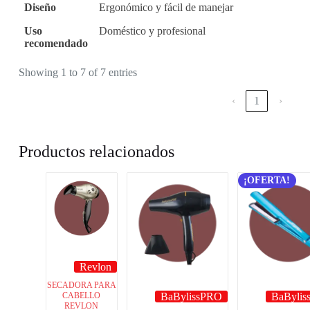
Diseño
Ergonómico y fácil de manejar
Uso
Doméstico y profesional
recomendado
Showing 1 to 7 of 7 entries
‹
1
›
Productos relacionados
¡OFERTA!
Revlon
SECADORA PARA
CABELLO
BaBylissPRO
BaByli
REVLON