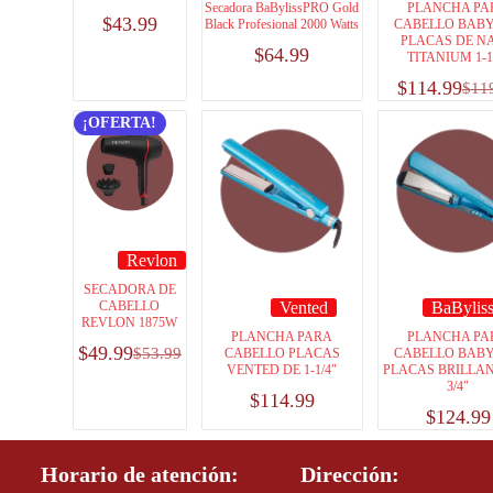
Secadora BaBylissPRO Gold
PLANCHA PA
$
43.99
Black Profesional 2000 Watts
CABELLO BABY
PLACAS DE N
$
64.99
TITANIUM 1-1
$
114.99
$
11
¡OFERTA!
Revlon
SECADORA DE
CABELLO
Vented
BaByli
REVLON 1875W
PLANCHA PARA
PLANCHA PA
$
49.99
$
53.99
CABELLO PLACAS
CABELLO BABY
VENTED DE 1-1/4″
PLACAS BRILLAN
3/4″
$
114.99
$
124.99
Horario de atención:
Dirección: