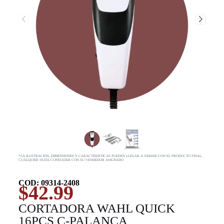
*LA ILUSTRACIÓN, DIMENSIONES Y CARACTERISTICAS PUEDEN LLEGAR A VARIAR CON EL PRODUCTO FINAL,
CUALQUIER DUDA CONSULTAR CON SU VENDEDOR ASIGNADO
COD: 09314-2408
$
42.99
CORTADORA WAHL QUICK
16PCS C-PALANCA