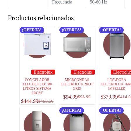
Frecuencia
50-60 Hz
Productos relacionados
¡OFERTA!
¡OFERTA!
¡OFERTA!
Electrolux
Electrolux
Electrolu
CONGELADOR
MICROONDAS
LAVADORA
ELECTROLUX 380
ELECTROLUX 20LTS
ELECTROLUX 16K
LITROS SISTEMA
GRIS
IMPELLER
FROST
$
94.99
$
379.99
$
98.99
$
414.9
$
444.99
$
458.50
¡OFERTA!
¡OFERTA!