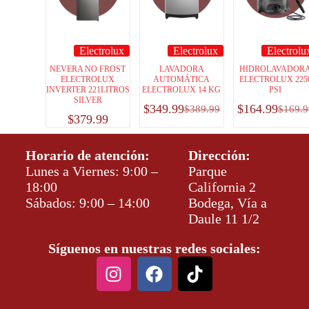
Electrolux
Electrolux
Electrolu
NEVERA NO FROST
LAVADORA
HIDROLAVADOR
ELECTROLUX
AUTOMÁTICA
ELECTROLUX 225
INVERTER 221LITROS
ELECTROLUX 14 KG
PSI
SILVER
$
349.99
$
164.99
$
389.99
$
169.9
$
379.99
Horario de atención:
Dirección:
Lunes a Viernes: 9:00 –
Parque
18:00
California 2
Sábados: 9:00 – 14:00
Bodega, Vía a
Daule 11 1/2
Síguenos en nuestras redes sociales: