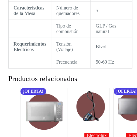
Características
Número de
5
de la Mesa
quemadores
Tipo de
GLP / Gas
combustión
natural
Requerimientos
Tensión
Bivolt
Eléctricos
(Voltaje)
Frecuencia
50-60 Hz
Productos relacionados
¡OFERTA!
¡OFERTA!
Electrolux
Elec