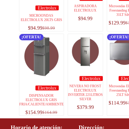
ASPIRADORA
Microondas El
Electrolux
ELECTROLUX
Freestanding E
31LT Sil
MICROONDAS
$
94.99
ELECTROLUX 20LTS GRIS
$
129.99
$
$
94.99
$
98.99
¡OFERTA!
¡OFERTA!
Electrolux
Elec
NEVERA NO FROST
Microondas El
Electrolux
ELECTROLUX
Freestanding E
INVERTER 221LITROS
25LT Sil
DISPENSADOR
SILVER
ELECTROLUX GRIS
$
114.99
$
FRIA/CALIENTE/AMBIENTE
$
379.99
$
154.99
$
164.99
Horario de atención:
Dirección: