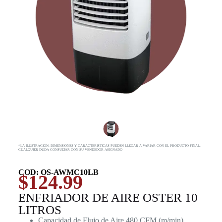
*LA ILUSTRACIÓN, DIMENSIONES Y CARACTERISTICAS PUEDEN LLEGAR A VARIAR CON EL PRODUCTO FINAL,
CUALQUIER DUDA CONSULTAR CON SU VENDEDOR ASIGNADO
COD: OS-AWMC10LB
$
124.99
ENFRIADOR DE AIRE OSTER 10
LITROS
Capacidad de Flujo de Aire 480 CFM (m/min)