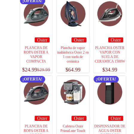
¡OFERTA!
Oster
Oster
Oster
PLANCHA DE
Plancha de vapor
PLANCHA OSTER
ROPA OSTER A
inalámbrica Oster 2 en
VAPOR CON
VAPOR
1 con suela de
SUELA DE
COMPACTA
cerámica
CERAMICA 1500W
$
24.99
$
64.99
$
34.99
$
29.99
¡OFERTA!
¡OFERTA!
Oster
Oster
Oster
PLANCHA DE
Cafetera Oster
DISPENSADOR DE
ROPA OSTER A
PrimaLatte Touch
AGUA OSTER