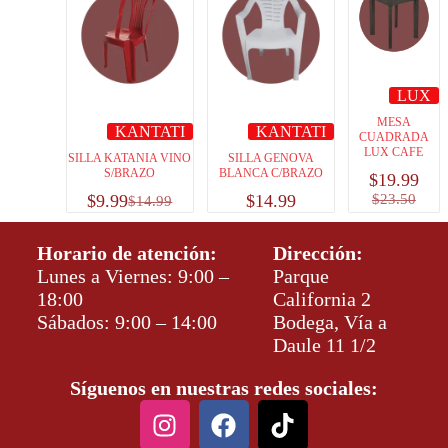
LUX
MESA
KANTATI
KANTATI
CUADRADA
LUX CAFE
SILLA KATANIA VINO
SILLA GENOVA
S/BRAZO
BLANCA C/BRAZO
$
19.99
$
9.99
$
14.99
$
23.50
$
14.99
Horario de atención:
Dirección:
Lunes a Viernes: 9:00 –
Parque
18:00
California 2
Sábados: 9:00 – 14:00
Bodega, Vía a
Daule 11 1/2
Síguenos en nuestras redes sociales: