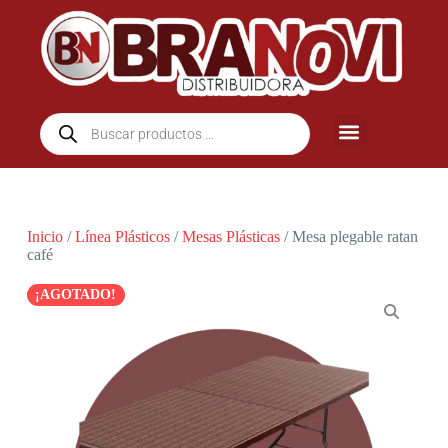
Inicio
/
Línea Plásticos
/
Mesas Plásticas
/ Mesa plegable ratan
café
¡AGOTADO!