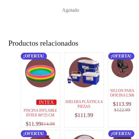
Agotado
Productos relacionados
¡OFERTA!
¡OFERTA!
SILLON PARA
OFICINA L508
INTEX
HIELERA PLÁSTICA 4
$
113.99
PIEZAS
$
122.99
PISCINA INFLABLE
$
111.99
INTEX 86*25 CM
$
11.99
$
14.99
¡OFERTA!
¡OFERTA!