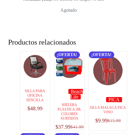
Agotado
Productos relacionados
¡OFERTA!
¡OFERTA!
SILLA PARA
Beach
OFICINA
Life
PICA
SENCILLA
HIELERA
SILLA MALAGA PICA
$
48.99
PLASTICA 20L
VINO
COLORES
SURTIDOS
$
9.99
$
15.99
$
37.99
$
41.99