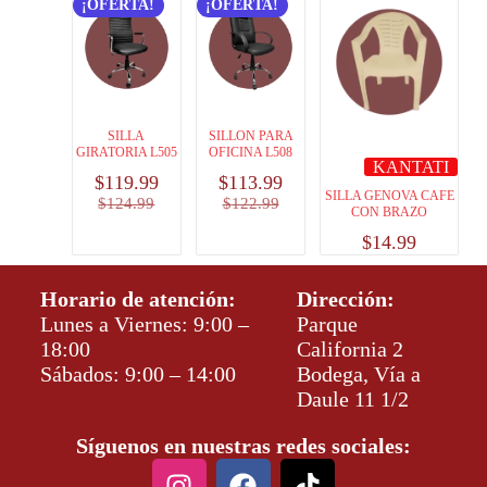
¡OFERTA!
¡OFERTA!
SILLA
SILLON PARA
GIRATORIA L505
OFICINA L508
KANTATI
$
119.99
$
113.99
SILLA GENOVA CAFE
$
124.99
$
122.99
CON BRAZO
$
14.99
Horario de atención:
Dirección:
Lunes a Viernes: 9:00 –
Parque
18:00
California 2
Sábados: 9:00 – 14:00
Bodega, Vía a
Daule 11 1/2
Síguenos en nuestras redes sociales: