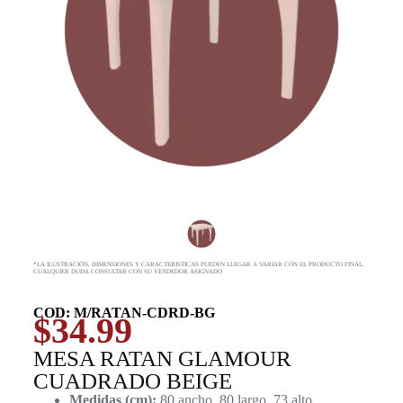
*LA ILUSTRACIÓN, DIMENSIONES Y CARACTERISTICAS PUEDEN LLEGAR A VARIAR CON EL PRODUCTO FINAL,
CUALQUIER DUDA CONSULTAR CON SU VENDEDOR ASIGNADO
COD: M/RATAN-CDRD-BG
$
34.99
MESA RATAN GLAMOUR
CUADRADO BEIGE
Medidas (cm):
80 ancho, 80 largo, 73 alto