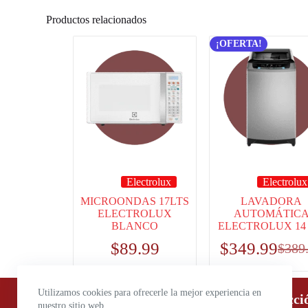
Productos relacionados
¡OFERTA!
Electrolux
Electrolux
MICROONDAS 17LTS
LAVADORA
ELECTROLUX
AUTOMÁTIC
BLANCO
ELECTROLUX 14
$
89.99
$
349.99
$
389
Utilizamos cookies para ofrecerle la mejor experiencia en
Horario de atención:
Direcci
nuestro sitio web.