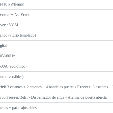
(410 kWh/año)
verter
+
No Frost
lver
/ VCM
anco (vidrio templado)
gital
20V/60Hz
00A (ecológico)
(no reversibles)
fri:
3 estantes + 2 cajones + 4 bandejas puerta •
Freezer:
3 estantes + 
rbo Freezer/Refri • Dispensador de agua • Alarma de puerta abierta
edas + patas ajustables