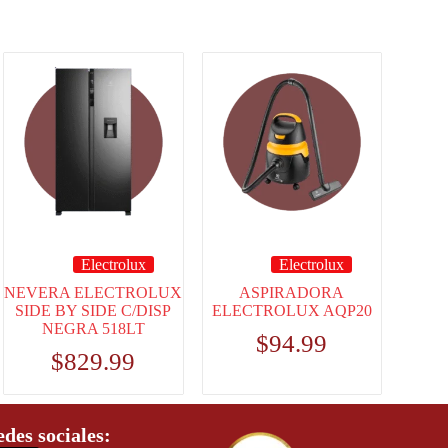
Electrolux
Electrolux
NEVERA ELECTROLUX
ASPIRADORA
SIDE BY SIDE C/DISP
ELECTROLUX AQP20
NEGRA 518LT
$
94.99
$
829.99
edes sociales: