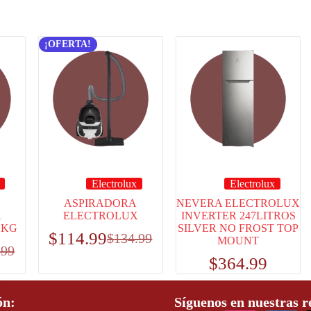
¡OFERTA!
Electrolux
Electrolux
ASPIRADORA
NEVERA ELECTROLUX
A
ELECTROLUX
INVERTER 247LITROS
 KG
SILVER NO FROST TOP
$
114.99
$
134.99
MOUNT
.99
$
364.99
ón:
Síguenos en nuestras r