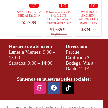
LG
LG
LG
SMART TV LG 55″
Refrigeradora Side By
LAVADORA LG
UHD AI ThinQ 4K
Side 612 LTS
18KG SEMI-
ThinQ™ InstaView™
AUTOMATICA
$
559.99
Smart Inverter Silver
DOBLE TINA
$
1,639.99
$
334.99
$
1,674.99
Horario de atención:
Dirección:
Lunes a Viernes: 9:00 –
Parque
18:00
California 2
Sábados: 9:00 – 14:00
Bodega, Vía a
Daule 11 1/2
Síguenos en nuestras redes sociales:
Utilizamos cookies para ofrecerle la mejor experiencia en nuestro