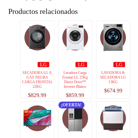
Productos relacionados
LG
LG
LG
SECADORA LG A
Lavadora Carga
LAVADORA &
GAS NEGRA
Frontal LG 25Kg
SECADORA LG
CARGA FRONTAL
Direct Drive™
13KG
22KG
Inverter Blanco
$
674.99
$
829.99
$
859.99
¡OFERTA!