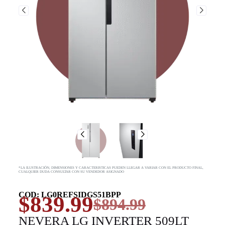
*LA ILUSTRACIÓN, DIMENSIONES Y CARACTERISTICAS PUEDEN LLEGAR A VARIAR CON EL PRODUCTO FINAL,
CUALQUIER DUDA CONSULTAR CON SU VENDEDOR ASIGNADO
COD: LG0REFSIDGS51BPP
$
839.99
$
894.99
NEVERA LG INVERTER 509LT