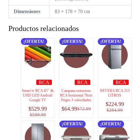
Dimensiones
83 × 178 × 70 cm
Productos relacionados
¡OFERTA!
¡OFERTA!
¡OFERTA!
RCA
RCA
RCA
Smart tv RCA 65” 4k
Campana extractora
NEVERA RCA 213
UHD LED Android
RCA horizontal 76cm
LITROS
Google TV
Negro 3 velocidades
$
224.99
$
529.99
$
64.99
$
72.99
$
284.99
$
599.99
¡OFERTA!
¡OFERTA!