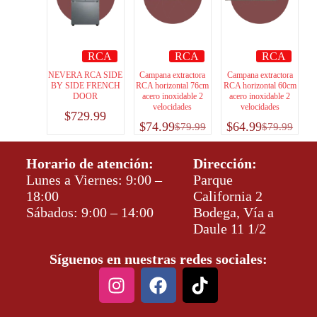
RCA
RCA
RCA
NEVERA RCA SIDE
Campana extractora
Campana extractora
BY SIDE FRENCH
RCA horizontal 76cm
RCA horizontal 60cm
DOOR
acero inoxidable 2
acero inoxidable 2
velocidades
velocidades
$
729.99
$
74.99
$
64.99
$
79.99
$
79.99
Horario de atención:
Dirección:
Lunes a Viernes: 9:00 –
Parque
18:00
California 2
Sábados: 9:00 – 14:00
Bodega, Vía a
Daule 11 1/2
Síguenos en nuestras redes sociales: