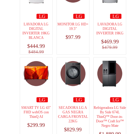
LG
LG
LG
LAVADORA LG
MONITOR LG HD+
LAVADORA LG
DIGITAL
19.5″
DIGITAL
INVERTER 19KG
INVERTER 19KG
$
97.99
BLANCA
$
469.99
$
444.99
$
479.99
$
484.99
LG
LG
LG
SMART TV LG 43″
SECADORA LG A
Refrigeradora LG Side
FHD webOS con
GAS NEGRA
By Side 674L
ThinQ AI
CARGA FRONTAL
ThinQ™ Door-in-
22KG
Door™ Craft Ice™
$
299.99
Negro Mate
$
829.99
$
1,889.99