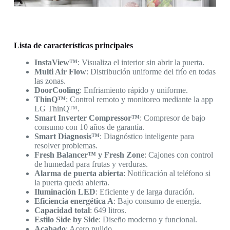
Lista de características principales
InstaView™
: Visualiza el interior sin abrir la puerta.
Multi Air Flow
: Distribución uniforme del frío en todas
las zonas.
DoorCooling
: Enfriamiento rápido y uniforme.
ThinQ™
: Control remoto y monitoreo mediante la app
LG ThinQ™.
Smart Inverter Compressor™
: Compresor de bajo
consumo con 10 años de garantía.
Smart Diagnosis™
: Diagnóstico inteligente para
resolver problemas.
Fresh Balancer™ y Fresh Zone
: Cajones con control
de humedad para frutas y verduras.
Alarma de puerta abierta
: Notificación al teléfono si
la puerta queda abierta.
Iluminación LED
: Eficiente y de larga duración.
Eficiencia energética A
: Bajo consumo de energía.
Capacidad total
: 649 litros.
Estilo Side by Side
: Diseño moderno y funcional.
Acabado
: Acero pulido.