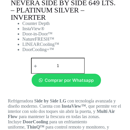
NEVERA SIDE BY SIDE 649 LTS.
– PLATINUM SILVER –
INVERTER
Counter Depth
InstaView®
Door-in-Door™
NatureFRESH™
LINEARCooling™
DoorCooling+™
Comprar por Whatsapp
Refrigeradora
Side by Side LG
con tecnología avanzada y
diseño moderno. Cuenta con
InstaView™
, que permite ver el
interior con solo dos toques sin abrir la puerta, y
Multi Air
Flow
para mantener la frescura en todas las zonas.
Incluye
DoorCooling
para un enfriamiento
uniforme,
ThinQ™
para control remoto y monitoreo, y