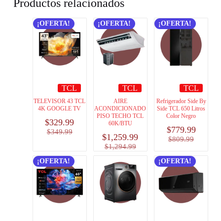
Productos relacionados
¡OFERTA!
¡OFERTA!
¡OFERTA!
TCL
TCL
TCL
TELEVISOR 43 TCL
AIRE
Refrigerador Side By
4K GOOGLE TV
ACONDICIONADO
Side TCL 650 Litros
PISO TECHO TCL
Color Negro
$
329.99
60K/BTU
$
779.99
$
349.99
$
1,259.99
$
809.99
$
1,294.99
¡OFERTA!
¡OFERTA!