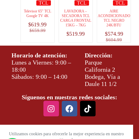
TCL
TCL
TCL
Televisor 65″ TCL
LAVADORA –
AIRE
Google TV 4K
SECADORA TCL
ACONDICIONADO
CARGA FRONTAL
TCL NEGRO
$
619.99
15KG – 7KG
24K/BTU
$
659.99
$
519.99
$
574.99
$
604.99
Horario de atención:
Dirección:
Lunes a Viernes: 9:00 –
Parque
18:00
California 2
Sábados: 9:00 – 14:00
Bodega, Vía a
Daule 11 1/2
Síguenos en nuestras redes sociales:
Utilizamos cookies para ofrecerle la mejor experiencia en nuestro