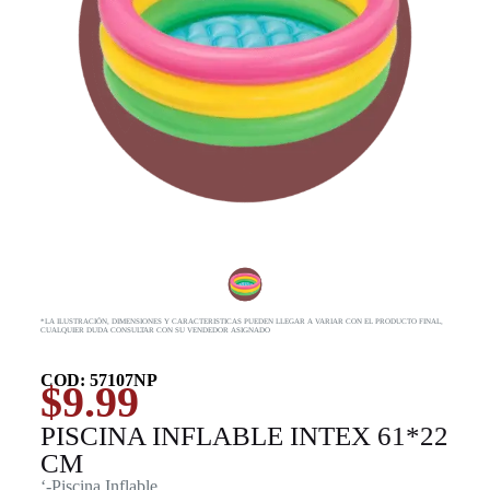
*LA ILUSTRACIÓN, DIMENSIONES Y CARACTERISTICAS PUEDEN LLEGAR A VARIAR CON EL PRODUCTO FINAL,
CUALQUIER DUDA CONSULTAR CON SU VENDEDOR ASIGNADO
COD: 57107NP
$
9.99
PISCINA INFLABLE INTEX 61*22
CM
‘-Piscina Inflable