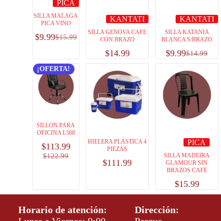
PICA
SILLA MALAGA
KANTATI
KANTATI
PICA VINO
SILLA GENOVA CAFE
SILLA KATANIA
$
9.99
$
15.99
CON BRAZO
BLANCA S/BRAZO
$
14.99
$
9.99
$
14.99
¡OFERTA!
SILLON PARA
OFICINA L508
HIELERA PLÁSTICA 4
PICA
$
113.99
PIEZAS
$
122.99
SILLA MADEIRA
$
111.99
GLAMOUR SIN
BRAZOS CAFE
$
15.99
Horario de atención:
Dirección: