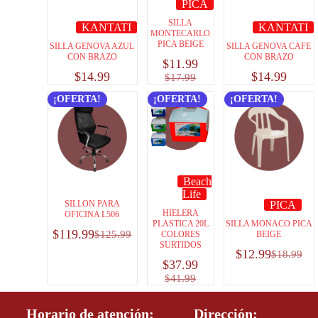
PICA
SILLA
KANTATI
KANTATI
MONTECARLO
PICA BEIGE
SILLA GENOVA AZUL
SILLA GENOVA CAFE
CON BRAZO
CON BRAZO
$
11.99
$
14.99
$
14.99
$
17.99
¡OFERTA!
¡OFERTA!
¡OFERTA!
Beach
Life
SILLON PARA
PICA
HIELERA
OFICINA L506
PLASTICA 20L
SILLA MONACO PICA
$
119.99
$
125.99
COLORES
BEIGE
SURTIDOS
$
12.99
$
18.99
$
37.99
$
41.99
Horario de atención:
Dirección: