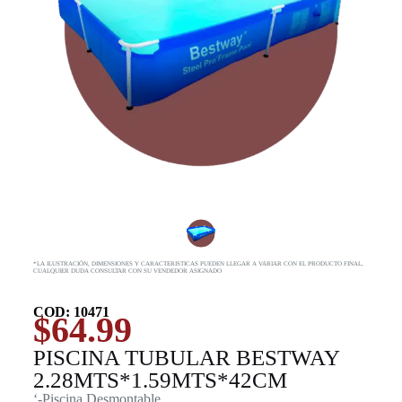
*LA ILUSTRACIÓN, DIMENSIONES Y CARACTERISTICAS PUEDEN LLEGAR A VARIAR CON EL PRODUCTO FINAL,
CUALQUIER DUDA CONSULTAR CON SU VENDEDOR ASIGNADO
COD: 10471
$
64.99
PISCINA TUBULAR BESTWAY
2.28MTS*1.59MTS*42СМ
‘-Piscina Desmontable