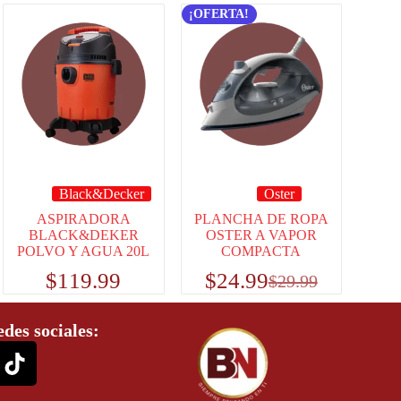
¡OFERTA!
Black&Decker
Oster
ASPIRADORA
PLANCHA DE ROPA
BLACK&DEKER
OSTER A VAPOR
POLVO Y AGUA 20L
COMPACTA
$
119.99
$
24.99
$
29.99
edes sociales: