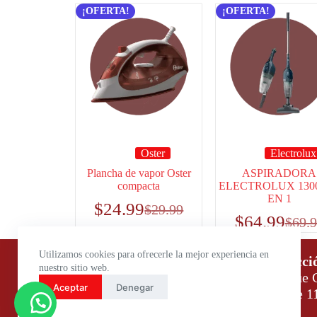
¡OFERTA!
¡OFERTA!
Oster
Electrolux
Plancha de vapor Oster
ASPIRADORA
compacta
ELECTROLUX 130
EN 1
$
24.99
$
29.99
$
64.99
$
69.
Utilizamos cookies para ofrecerle la mejor experiencia en
Horario de atención:
Direcci
nuestro sitio web.
Lunes a Viernes: 9:00 – 18:00
Parque C
Aceptar
Denegar
Sábados: 9:00 – 14:00
Daule 1