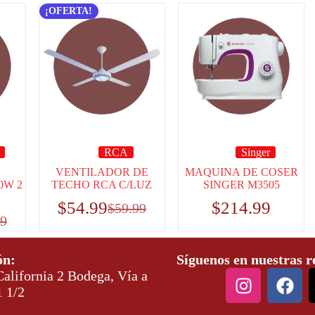
¡OFERTA!
RCA
Singer
VENTILADOR DE
MAQUINA DE COSER
0W 2
TECHO RCA C/LUZ
SINGER M3505
$
54.99
$
214.99
$
59.99
99
ón:
Síguenos en nuestras r
alifornia 2 Bodega, Vía a
1 1/2