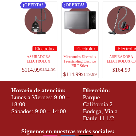
¡OFERTA!
¡OFERTA!
Electrolux
Electrolux
Electrolu
ASPIRADORA
Microondas Electrolux
ASPIRADORA
ELECTROLUX
Freestanding Eléctrico
ELECTROLUX C3
25LT Silver
$
114.99
$
164.99
$
134.99
$
114.99
$
119.99
Horario de atención:
Dirección:
Lunes a Viernes: 9:00 –
Parque
18:00
California 2
Sábados: 9:00 – 14:00
Bodega, Vía a
Daule 11 1/2
Síguenos en nuestras redes sociales: