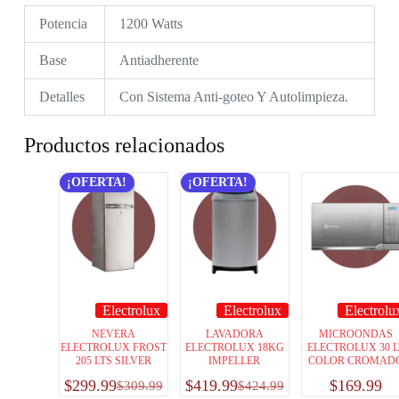
Potencia
1200 Watts
Base
Antiadherente
Detalles
Con Sistema Anti-goteo Y Autolimpieza.
Productos relacionados
¡OFERTA!
¡OFERTA!
Electrolux
Electrolux
Electrolu
NEVERA
LAVADORA
MICROONDAS
ELECTROLUX FROST
ELECTROLUX 18KG
ELECTROLUX 30 L
205 LTS SILVER
IMPELLER
COLOR CROMAD
$
299.99
$
419.99
$
169.99
$
309.99
$
424.99