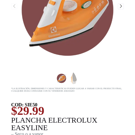
*LA ILUSTRACIÓN, DIMENSIONES Y CARACTERISTICAS PUEDEN LLEGAR A VARIAR CON EL PRODUCTO FINAL,
CUALQUIER DUDA CONSULTAR CON SU VENDEDOR ASIGNADO
COD: SIE50
$
29.99
PLANCHA ELECTROLUX
EASYLINE
– Seco o a vapor