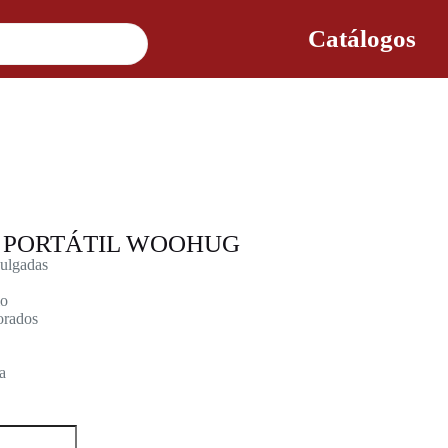
Catálogos
 PORTÁTIL WOOHUG
Pulgadas
io
porados
a