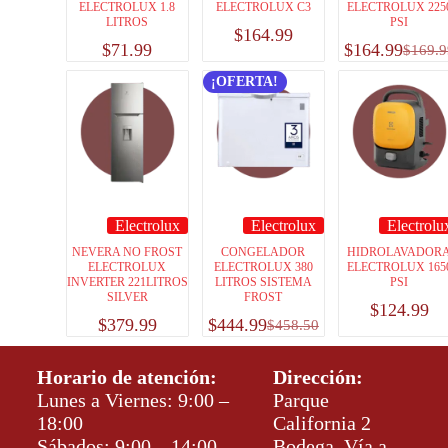
ELECTROLUX 1.8
ELECTROLUX C3
ELECTROLUX 225
LITROS
PSI
$
164.99
$
71.99
$
164.99
$
169.9
¡OFERTA!
Electrolux
Electrolux
Electrolu
NEVERA NO FROST
CONGELADOR
HIDROLAVADOR
ELECTROLUX
ELECTROLUX 380
ELECTROLUX 165
INVERTER 221LITROS
LITROS SISTEMA
PSI
SILVER
FROST
$
124.99
$
379.99
$
444.99
$
458.50
Horario de atención:
Dirección:
Lunes a Viernes: 9:00 –
Parque
18:00
California 2
Sábados: 9:00 – 14:00
Bodega, Vía a