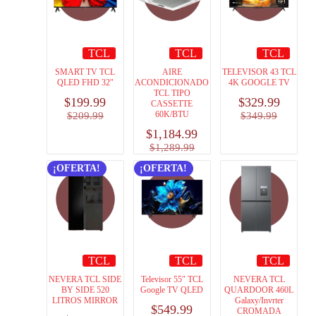
TCL
TCL
TCL
SMART TV TCL
AIRE
TELEVISOR 43 TCL
QLED FHD 32″
ACONDICIONADO
4K GOOGLE TV
TCL TIPO
$
199.99
$
329.99
CASSETTE
60K/BTU
$
209.99
$
349.99
$
1,184.99
$
1,289.99
¡OFERTA!
¡OFERTA!
TCL
TCL
TCL
NEVERA TCL SIDE
Televisor 55″ TCL
NEVERA TCL
BY SIDE 520
Google TV QLED
QUARDOOR 460L
LITROS MIRROR
Galaxy/Invrter
$
549.99
CROMADA