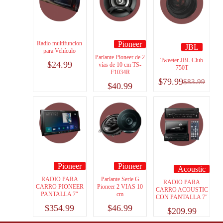
Radio multifuncion
Pioneer
JBL
para Vehículo
Parlante Pioneer de 2
Tweeter JBL Club
$
24.99
vías de 10 cm TS-
750T
F1034R
$
79.99
$
83.99
$
40.99
Pioneer
Pioneer
Acoustic
RADIO PARA
Parlante Serie G
RADIO PARA
CARRO PIONEER
Pioneer 2 VIAS 10
CARRO ACOUSTIC
PANTALLA 7″
cm
CON PANTALLA 7″
$
354.99
$
46.99
$
209.99