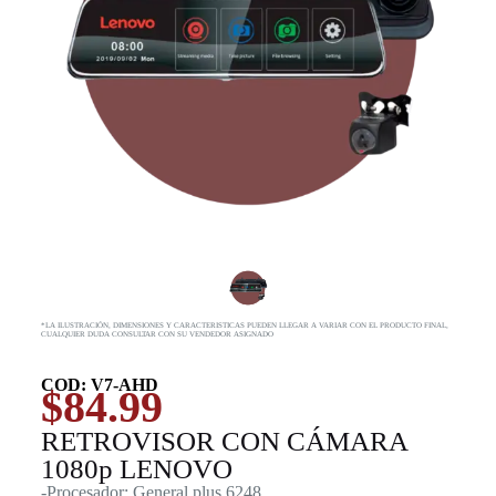
*LA ILUSTRACIÓN, DIMENSIONES Y CARACTERISTICAS PUEDEN LLEGAR A VARIAR CON EL PRODUCTO FINAL,
CUALQUIER DUDA CONSULTAR CON SU VENDEDOR ASIGNADO
COD: V7-AHD
$
84.99
RETROVISOR CON CÁMARA
1080p LENOVO
-Procesador: General plus 6248