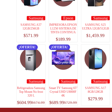
Samsung
Epson
Samsung
SAMSUNG A57
IMPRESORA EPSON
SAMSUNG S25
12GB/256GB
L1250 SISTEMA DE
ULTRA 12GB/512GB
TINTA CONTINUA
$
571.99
$
1,459.99
$
189.99
¡OFERTA!
¡OFERTA!
Samsung
Samsung
Samsung
Refrigeradora Samsung
Smart TV Samsung 65″
SAMSUNG A17
Top Mount No frost
Crystal UHD U8000F
8GB/128GB
320 L
4K
$
279.99
$
604.99
$
689.99
$
674.99
$
729.99