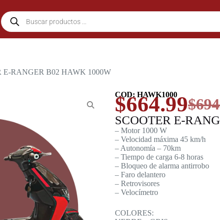
R E-RANGER B02 HAWK 1000W
COD: HAWK1000
$
664.99
$
694
SCOOTER E-RANG
– Motor 1000 W
– Velocidad máxima 45 km/h
– Autonomía – 70km
– Tiempo de carga 6-8 horas
– Bloqueo de alarma antirrobo
– Faro delantero
– Retrovisores
– Velocímetro
COLORES: