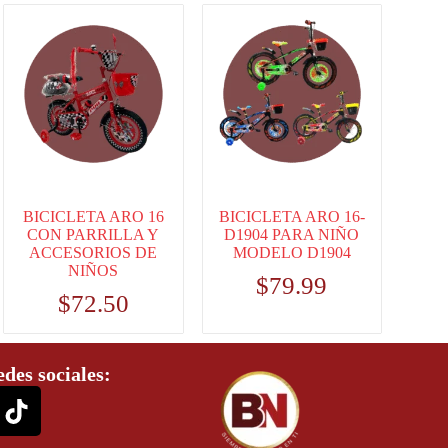
BICICLETA ARO 16
BICICLETA ARO 16-
CON PARRILLA Y
D1904 PARA NIÑO
ACCESORIOS DE
MODELO D1904
NIÑOS
$
79.99
$
72.50
edes sociales: