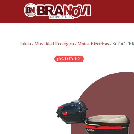
Inicio
/
Movilidad Ecológica
/
Motos Eléctricas
/ SCOOTE
¡AGOTADO!