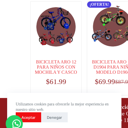
¡OFERTA!
BICICLETA ARO 12
BICICLETA ARO 
PARA NIÑOS CON
D1904 PARA NI
MOCHILA Y CASCO
MODELO D190
$
61.99
$
69.99
$
87.
Utilizamos cookies para ofrecerle la mejor experiencia en
Horario de atención:
Direcci
nuestro sitio web.
Lunes a Viernes: 9:00 – 18:00
Parque C
Aceptar
Denegar
Sábados: 9:00 – 14:00
Daule 1