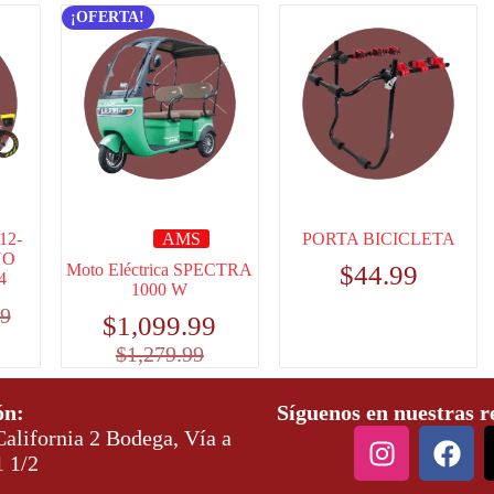
¡OFERTA!
12-
AMS
PORTA BICICLETA
ÑO
Moto Eléctrica SPECTRA
$
44.99
4
1000 W
99
$
1,099.99
$
1,279.99
ón:
Síguenos en nuestras r
alifornia 2 Bodega, Vía a
1 1/2