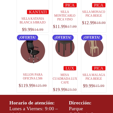
PICA
PICA
KANTATI
SILLA
SILLA MONACO
MONTECARLO
PICA BEIGE
SILLA KATANIA
PICA VINO
$
12.99
BLANCA S/BRAZO
$
18.99
$
11.99
$
17.99
$
9.99
$
14.99
¡OFERTA!
¡OFERTA!
¡OFERTA!
LUX
PICA
SILLON PARA
MESA
SILLA MALAGA
OFICINA L506
CUADRADA LUX
PICA BEIGE
CAFE
$
119.99
$
9.99
$
125.99
$
15.99
$
19.99
$
23.50
Horario de atención:
Dirección:
Lunes a Viernes: 9:00 –
Parque