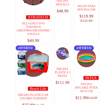
OFICINA
SENCILLA
SILLON PARA
OFICINA L506
$
48.99
$
119.99
XTRATECH
$
125.99
SILLA EJECUTIVA
XTRATECH
GIRATORIA/ERGONOMIC
A MALLA
$
49.99
¡OFERTA!
¡OFERTA!
HIELERA
PLÁSTICA 3
PIEZAS
INTEX
$
111.99
PISCINA
INFLABLE INTEX
Beach Life
86*25 CM
HIELERA PLASTICA 20L
$
11.99
$
14.99
COLORES SURTIDOS