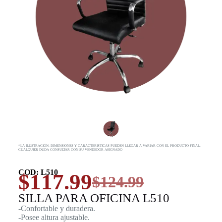
*LA ILUSTRACIÓN, DIMENSIONES Y CARACTERISTICAS PUEDEN LLEGAR A VARIAR CON EL PRODUCTO FINAL,
CUALQUIER DUDA CONSULTAR CON SU VENDEDOR ASIGNADO
COD: L510
$
117.99
$
124.99
SILLA PARA OFICINA L510
-Confortable y duradera.
-Posee altura ajustable.