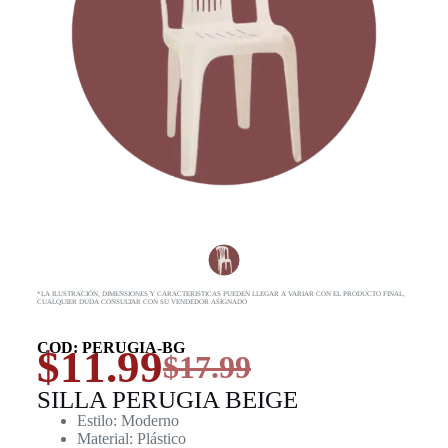
*LA ILUSTRACIÓN, DIMENSIONES Y CARACTERISTICAS PUEDEN LLEGAR A VARIAR CON EL PRODUCTO FINAL,
CUALQUIER DUDA CONSULTAR CON SU VENDEDOR ASIGNADO
COD: PERUGIA-BG
$
11.99
$
17.99
SILLA PERUGIA BEIGE
Estilo: Moderno
Material: Plástico