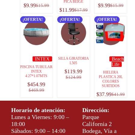
PICA BEIGE
$
9.99
$
9.99
$
15.99
$
15.99
$
11.99
$
17.99
¡OFERTA!
¡OFERTA!
¡OFERTA!
INTEX
SILLA GIRATORIA
Beach
L505
Life
PISCINA TUBULAR
$
119.99
INTEX
HIELERA
4.27*1.07MTS
$
124.99
PLASTICA 20L
COLORES
$
454.99
SURTIDOS
$
469.99
$
37.99
$
41.99
Horario de atención:
Dirección:
Lunes a Viernes: 9:00 –
Parque
18:00
California 2
Sábados: 9:00 – 14:00
Bodega, Vía a