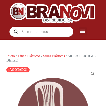
Inicio
/
Línea Plásticos
/
Sillas Plásticas
/ SILLA PERUGIA
BEIGE
¡AGOTADO!