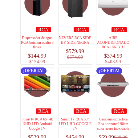
RCA
RCA
RCA
Dispensador de agua
NEVERA RCA SIDE
AIRE
RCA botellon oculto 3
BY SIDE NEGRA
ACONDICIONADO
llaves
RCA 18K/BTU
$
579.99
$
144.99
$
374.99
$
674.99
$
154.99
$
408.99
¡OFERTA!
¡OFERTA!
RCA
RCA
RCA
Smart tv RCA 65” 4k
Smart Tv RCA 58″
Campana extractora
UHD LED Android
LED UHD GOOGLE
Rca horizontal 90cm
Google TV
TV
color acero inoxidable
$
529.99
$
454.99
$
69.99
$
89.99