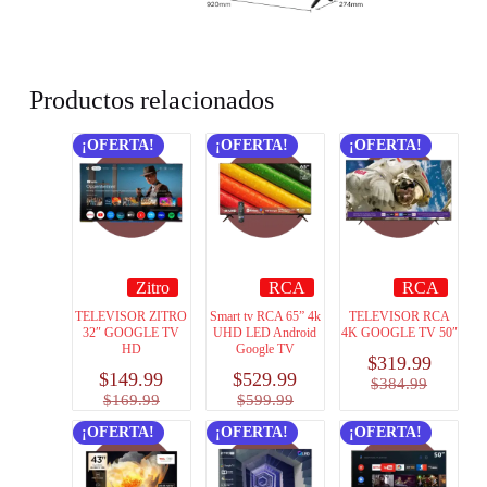
Productos relacionados
¡OFERTA!
¡OFERTA!
¡OFERTA!
Zitro
RCA
RCA
TELEVISOR ZITRO
Smart tv RCA 65” 4k
TELEVISOR RCA
32″ GOOGLE TV
UHD LED Android
4K GOOGLE TV 50″
HD
Google TV
$
319.99
$
149.99
$
529.99
$
384.99
$
169.99
$
599.99
¡OFERTA!
¡OFERTA!
¡OFERTA!