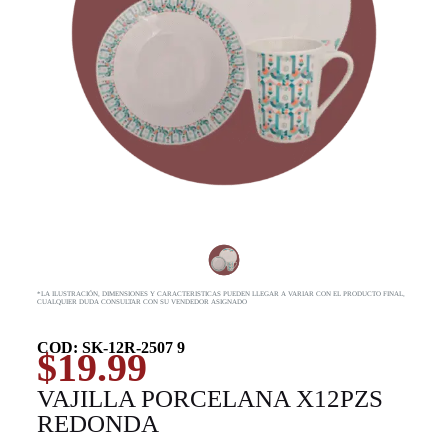
*LA ILUSTRACIÓN, DIMENSIONES Y CARACTERISTICAS PUEDEN LLEGAR A VARIAR CON EL PRODUCTO FINAL,
CUALQUIER DUDA CONSULTAR CON SU VENDEDOR ASIGNADO
COD: SK-12R-2507 9
$
19.99
VAJILLA PORCELANA X12PZS
REDONDA