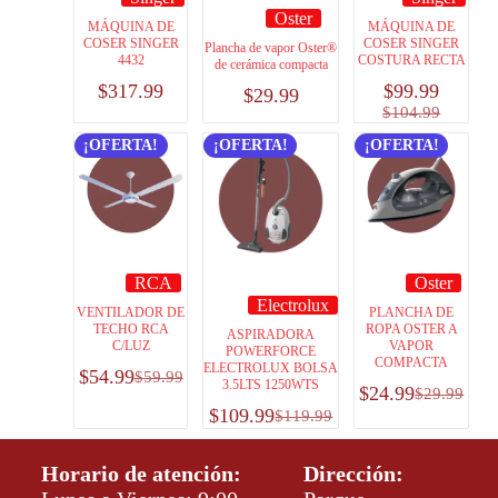
Oster
MÁQUINA DE
MÁQUINA DE
COSER SINGER
COSER SINGER
Plancha de vapor Oster®
4432
COSTURA RECTA
de cerámica compacta
$
317.99
$
99.99
$
29.99
$
104.99
¡OFERTA!
¡OFERTA!
¡OFERTA!
RCA
Oster
Electrolux
VENTILADOR DE
PLANCHA DE
TECHO RCA
ROPA OSTER A
ASPIRADORA
C/LUZ
VAPOR
POWERFORCE
COMPACTA
ELECTROLUX BOLSA
$
54.99
$
59.99
3.5LTS 1250WTS
$
24.99
$
29.99
$
109.99
$
119.99
Horario de atención:
Dirección: