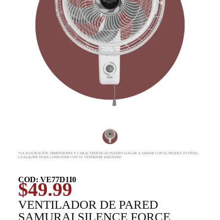
*LA ILUSTRACIÓN, DIMENSIONES Y CARACTERISTICAS PUEDEN LLEGAR A VARIAR CON EL PRODUCTO FINAL,
CUALQUIER DUDA CONSULTAR CON SU VENDEDOR ASIGNADO
COD: VE77D1I0
$
49.99
VENTILADOR DE PARED
SAMURAI SILENCE FORCE