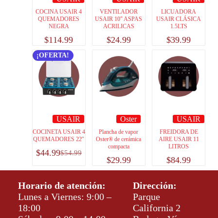
COCINA USAIR 4
VENTILADOR
LICUADORA
QUEMADORES
USAIR 10″ ASPAS
USAIR CLÁSICA
NEGRA
ACRILICAS
1.5LTS
$
114.99
$
24.99
$
39.99
¡OFERTA!
USAIR
Oster
USAIR
COCINETA USAIR 4
Plancha de vapor
FREIDORA DE
QUEMADORES 22″
Oster® de cerámica
AIRE USAIR 11
compacta
LITROS
$
44.99
$
54.99
$
29.99
$
84.99
Horario de atención:
Dirección:
Lunes a Viernes: 9:00 –
Parque
18:00
California 2