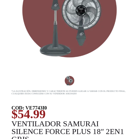
*LA ILUSTRACIÓN, DIMENSIONES Y CARACTERISTICAS PUEDEN LLEGAR A VARIAR CON EL PRODUCTO FINAL,
CUALQUIER DUDA CONSULTAR CON SU VENDEDOR ASIGNADO
COD: VE7743I0
$
54.99
VENTILADOR SAMURAI
SILENCE FORCE PLUS 18″ 2EN1