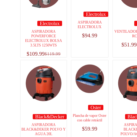
Electrolux
ASPIRADORA
Electrolux
ELECTROLUX
ASPIRADORA
VENTILADO
$
94.99
POWERFORCE
R
ELECTROLUX BOLSA
$
51.99
3.5LTS 1250WTS
$
109.99
$
119.99
Oster
Plancha de vapor Oster
Black&Decker
Bla
con cable retráctil
ASPIRADORA
ASPIR
$
59.99
BLACK&DEKER POLVO Y
BLACK
AGUA 20L
POLVO/A