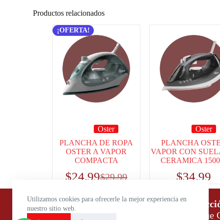
Productos relacionados
¡OFERTA!
Oster
Oster
PLANCHA DE ROPA
PLANCHA OST
OSTER A VAPOR
VAPOR CON SUEL
COMPACTA
CERAMICA 150
$
24.99
$
34.99
$
29.99
Utilizamos cookies para ofrecerle la mejor experiencia en
Horario de atención:
Direcci
nuestro sitio web.
Lunes a Viernes: 9:00 – 18:00
Parque C