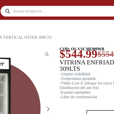
A VERTICAL OSTER 309LTS
COD: OS-VSCMI309WB
$
544.99
$
554
VITRINA ENFRIA
309LTS
-Amplia visibilidad
-Temperatura ajustable
-Vidrio Low-E (bloque los rayos
Distribución del aire frio
-Estantes ajustables
-Libre de condensación