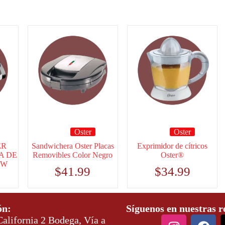
Oster
Oster
ER
Sandwichera Oster Placas
Exprimidor de cítricos
A DE
Removibles Color Negro
Oster®
0W
$
41.99
$
34.99
ón:
Síguenos en nuestras r
alifornia 2 Bodega, Vía a