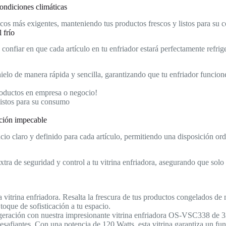
ndiciones climáticas
ticos más exigentes, manteniendo tus productos frescos y listos para s
 frío
onfiar en que cada artículo en tu enfriador estará perfectamente refriger
shielo de manera rápida y sencilla, garantizando que tu enfriador funcio
roductos en empresa o negocio!
listos para su consumo
ación impecable
io claro y definido para cada artículo, permitiendo una disposición orde
tra de seguridad y control a tu vitrina enfriadora, asegurando que solo
a vitrina enfriadora. Resalta la frescura de tus productos congelados de
toque de sofisticación a tu espacio.
igeración con nuestra impresionante vitrina enfriadora OS-VSC338 de 33
esafiantes. Con una potencia de 120 Watts, esta vitrina garantiza un fu