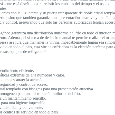
istente está diseñado para resistir los embates del tiempo y el uso con
ntes.
lientes con la luz interna y su puerta transparente de doble cristal temp
terior, sino que también garantiza una presentación atractiva y una fáci
d y control, asegurando que solo las personas autorizadas tengan acceso 
géneo garantiza una distribución uniforme del frío en todo el interior, 
mento. Además, el sistema de deshielo manual te permite realizar el man
limpieza asegura que mantener la vitrina impecablemente limpia sea simp
icio en todo el país, esta vitrina enfriadora es la elección perfecta par
n sus equipos de refrigeración.
endimiento eficiente.
áticas extremas de alta humedad y calor.
oductos y atraer la atención.
eguridad y control de acceso.
stal templado con bisagras para una presentación atractiva.
homogéneo para una distribución uniforme del frío.
a un mantenimiento sencillo.
a para una higiene impecable.
ilidad fácil y conveniente.
 centros de servicio en todo el país.