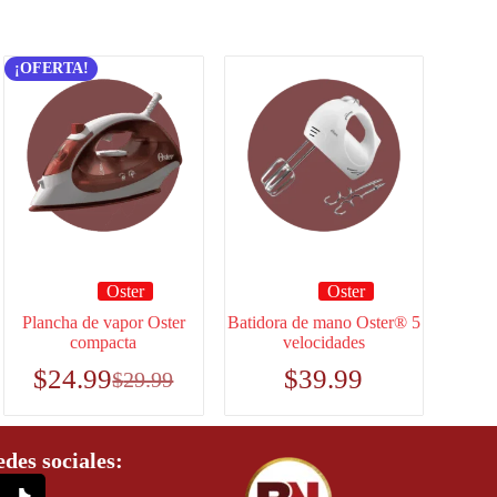
¡OFERTA!
Oster
Oster
Plancha de vapor Oster
Batidora de mano Oster® 5
compacta
velocidades
$
24.99
$
39.99
$
29.99
edes sociales: