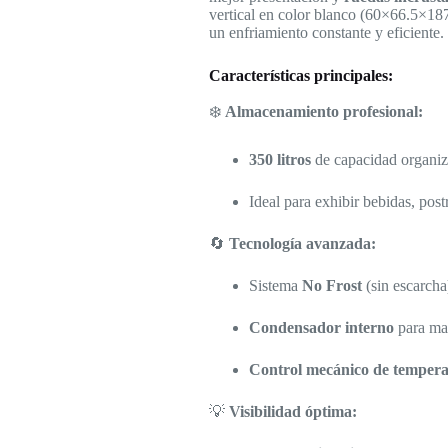
vertical en color blanco (60×66.5×187
un enfriamiento constante y eficiente.
Características principales:
❄️
Almacenamiento profesional:
350 litros
de capacidad organiz
Ideal para exhibir bebidas, pos
🔄
Tecnología avanzada:
Sistema
No Frost
(sin escarcha
Condensador interno
para may
Control mecánico de temper
💡
Visibilidad óptima: