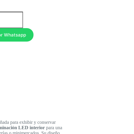
or Whatsapp
ñada para exhibir y conservar
minación LED interior
para una
derías o minimercados. Su diseño