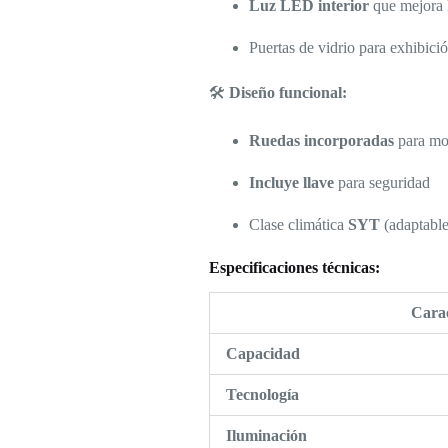
Luz LED interior
que mejora l
Puertas de vidrio para exhibició
🛠️
Diseño funcional:
Ruedas incorporadas
para mov
Incluye llave
para seguridad
Clase climática
SYT
(adaptable
Especificaciones técnicas:
Carac
Capacidad
Tecnología
Iluminación