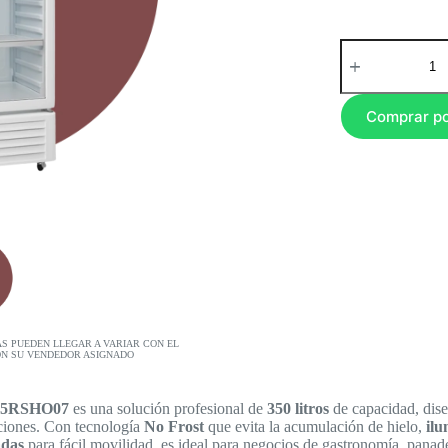
Comprar p
AS PUEDEN LLEGAR A VARIAR CON EL
ON SU VENDEDOR ASIGNADO
l 5RSHO07
es una solución profesional de
350 litros
de capacidad, dise
ciones. Con tecnología
No Frost
que evita la acumulación de hielo,
ilu
adas
para fácil movilidad, es ideal para negocios de gastronomía, pana