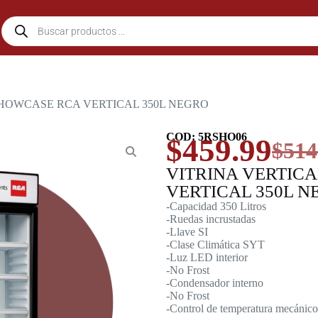
SHOWCASE RCA VERTICAL 350L NEGRO
COD: 5RSHO06
$
459.99
$
514
VITRINA VERTIC
VERTICAL 350L N
-Capacidad 350 Litros
-Ruedas incrustadas
-Llave SI
-Clase Climática SYT
-Luz LED interior
-No Frost
-Condensador interno
-No Frost
-Control de temperatura mecánico