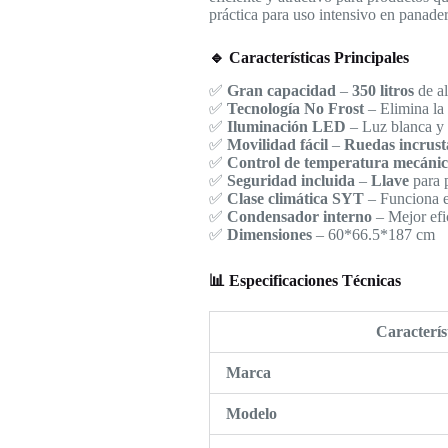
práctica para uso intensivo en panader
🔹 Características Principales
✅
Gran capacidad
–
350 litros
de al
✅
Tecnología No Frost
– Elimina la
✅
Iluminación LED
– Luz blanca y 
✅
Movilidad fácil
–
Ruedas incrust
✅
Control de temperatura mecáni
✅
Seguridad incluida
–
Llave
para p
✅
Clase climática SYT
– Funciona ef
✅
Condensador interno
– Mejor efi
✅
Dimensiones
– 60*66.5*187 cm
📊 Especificaciones Técnicas
Caracterís
Marca
Modelo