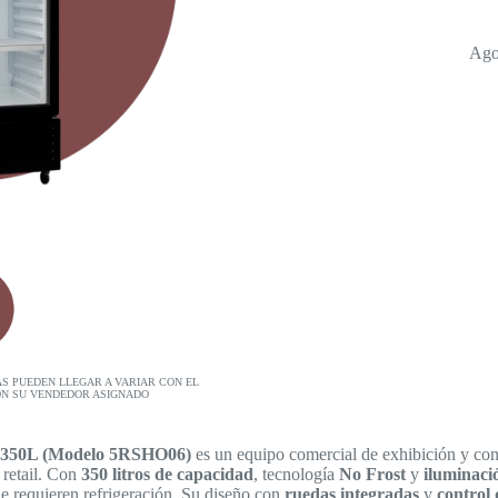
Ago
AS PUEDEN LLEGAR A VARIAR CON EL
ON SU VENDEDOR ASIGNADO
A 350L (Modelo 5RSHO06)
es un equipo comercial de exhibición y co
 retail. Con
350 litros de capacidad
, tecnología
No Frost
y
iluminac
ue requieren refrigeración. Su diseño con
ruedas integradas
y
control