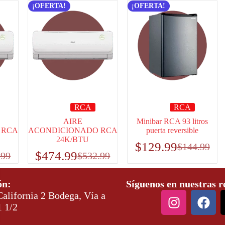
¡OFERTA!
¡OFERTA!
RCA
RCA
AIRE
Minibar RCA 93 litros
 RCA
ACONDICIONADO RCA
puerta reversible
24K/BTU
$
129.99
$
144.99
$
474.99
.99
$
532.99
ón:
Síguenos en nuestras r
alifornia 2 Bodega, Vía a
1 1/2