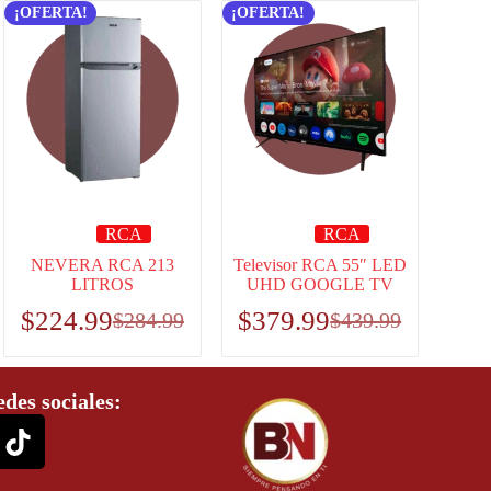
¡OFERTA!
¡OFERTA!
RCA
RCA
NEVERA RCA 213
Televisor RCA 55″ LED
LITROS
UHD GOOGLE TV
$
224.99
$
379.99
$
284.99
$
439.99
edes sociales: