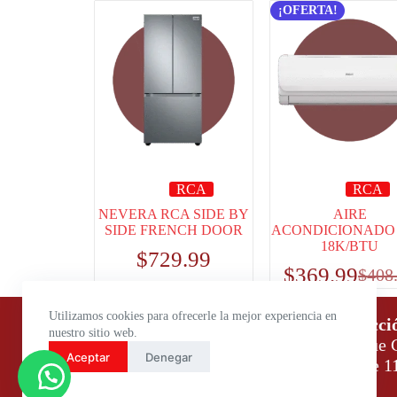
¡OFERTA!
RCA
RCA
NEVERA RCA SIDE BY
AIRE
SIDE FRENCH DOOR
ACONDICIONADO
18K/BTU
$
729.99
$
369.99
$
408
Utilizamos cookies para ofrecerle la mejor experiencia en
Horario de atención:
Direcci
nuestro sitio web.
Lunes a Viernes: 9:00 – 18:00
Parque C
Aceptar
Denegar
Sábados: 9:00 – 14:00
Daule 1