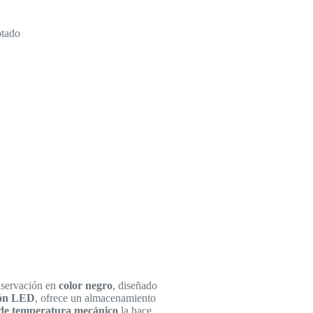
tado
nservación en
color negro
, diseñado
ión LED
, ofrece un almacenamiento
 de temperatura mecánico
la hace