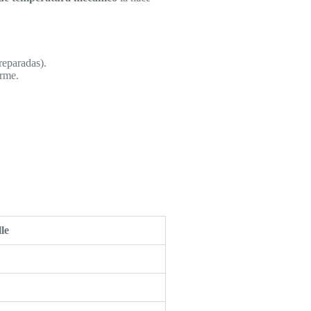
reparadas).
rme.
le