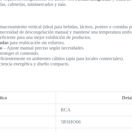
ías, cafeterías, minimercados y más.
macenamiento vertical (ideal para bebidas, lácteos, postres o comidas p
 necesidad de descongelación manual y mantiene una temperatura unifo
eficiente para una mejor exhibición de productos.
adas
para reubicación sin esfuerzo.
co
– Ajuste manual preciso según necesidades.
roteger el contenido.
icientemente en ambientes cálidos (apta para locales comerciales).
ciencia energética y diseño compacto.
tica
Detal
RCA
5RSHO06